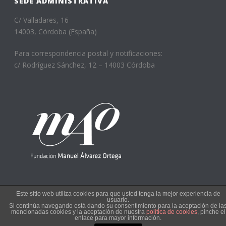
SEDE ADMINISTRATIVA
C/ Valladares, 16
14003, Córdoba (España)
Para correspondencia postal y notificaciones:
c/ Rodríguez Sánchez, 12 – 14003 Córdoba
Este sitio web utiliza cookies para que usted tenga la mejor experiencia de
usuario.
Si continúa navegando está dando su consentimiento para la aceptación de la
Copyright © 2022
mencionadas cookies y la aceptación de nuestra
política de cookies
, pinche el
enlace para mayor información.