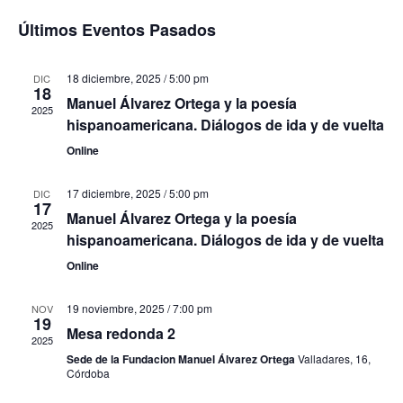
Seleccionar
a
a
Últimos Eventos Pasados
fecha.
v
v
18 diciembre, 2025 / 5:00 pm
DIC
e
e
18
Manuel Álvarez Ortega y la poesía
2025
g
hispanoamericana. Diálogos de ida y de vuelta
g
a
Online
a
c
c
17 diciembre, 2025 / 5:00 pm
DIC
17
i
Manuel Álvarez Ortega y la poesía
2025
i
hispanoamericana. Diálogos de ida y de vuelta
ó
ó
Online
n
n
d
19 noviembre, 2025 / 7:00 pm
NOV
19
Mesa redonda 2
d
e
2025
Sede de la Fundacion Manuel Álvarez Ortega
Valladares, 16,
e
v
Córdoba