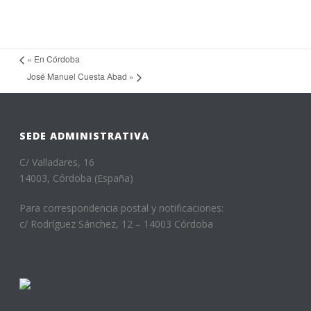
«
En Córdoba
José Manuel Cuesta Abad
»
SEDE ADMINISTRATIVA
C/ Valladares, 16
14003, Córdoba (España)
Para correspondencia postal y notificaciones:
c/ Rodríguez Sánchez, 12 – 14003 Córdoba