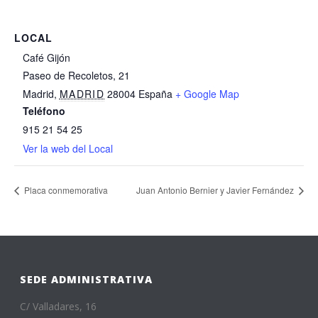
LOCAL
Café Gijón
Paseo de Recoletos, 21
Madrid
,
MADRID
28004
España
+ Google Map
Teléfono
915 21 54 25
Ver la web del Local
Placa conmemorativa
Juan Antonio Bernier y Javier Fernández
SEDE ADMINISTRATIVA
C/ Valladares, 16