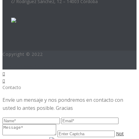
c/ Rodríguez Sánchez, 12 – 14003 Córdoba
Copyright © 2022
Desarrollo:www.hurra.pro
Contacto
Envíe un mensaje y nos pondremos en contacto con
usted lo antes posible. Gracias
Not