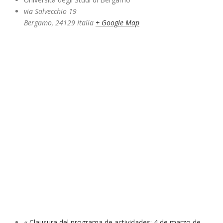
via Salvecchio 19
Bergamo
,
24129
Italia
+ Google Map
«
Clausura del programa de actividades: 4 de marzo de