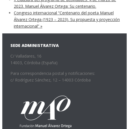
2023. Manuel Álvarez Ortega: Su centenario.
Congreso internacional “Centenario del poeta Manuel
Álvarez Ortega (1923 – 2023). Su propuesta y proyección
internacional”
»
SEDE ADMINISTRATIVA
C/ Valladares, 16
14003, Córdoba (España)
Para correspondencia postal y notificaciones:
c/ Rodríguez Sánchez, 12 – 14003 Córdoba