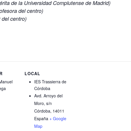
érita de la Universidad Complutense de Madrid)
ofesora del centro)
r del centro)
R
LOCAL
Manuel
IES Trassierra de
ega
Córdoba
Avd. Arroyo del
Moro, s/n
Córdoba
,
14011
España
+ Google
Map