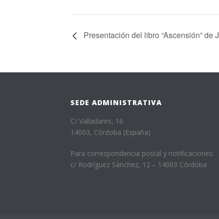
Presentación del libro “Ascensión” de J
SEDE ADMINISTRATIVA
C/ Valladares, 16
14003, Córdoba (España)
Para correspondencia postal y notificaciones:
c/ Rodríguez Sánchez, 12 – 14003 Córdoba