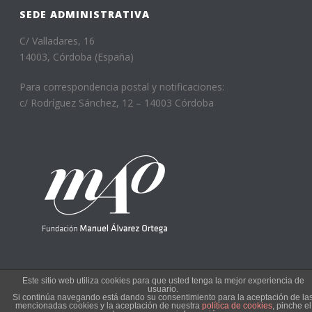
SEDE ADMINISTRATIVA
C/ Valladares, 16
14003, Córdoba (España)
Para correspondencia postal y notificaciones:
c/ Rodríguez Sánchez, 12 – 14003 Córdoba
Este sitio web utiliza cookies para que usted tenga la mejor experiencia de
usuario.
Si continúa navegando está dando su consentimiento para la aceptación de la
Copyright © 2022
mencionadas cookies y la aceptación de nuestra
política de cookies
, pinche el