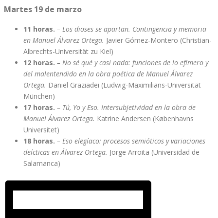
Martes 19 de marzo
11 horas.
– Los dioses se apartan. Contingencia y memoria
en Manuel Álvarez Ortega.
Javier Gómez-Montero (Christian-
Albrechts-Universität zu Kiel)
12 horas.
– No sé qué y casi nada: funciones de lo efímero y
del malentendido en la obra poética de Manuel Álvarez
Ortega.
Daniel Graziadei (Ludwig-Maximilians-Universität
München)
17 horas.
– Tú, Yo y Eso. Intersubjetividad en la obra de
Manuel Álvarez Ortega.
Katrine Andersen (Københavns
Universitet)
18 horas.
– Eso elegíaco: procesos semióticos y variaciones
deícticas en Álvarez Ortega.
Jorge Arroita (Universidad de
Salamanca)