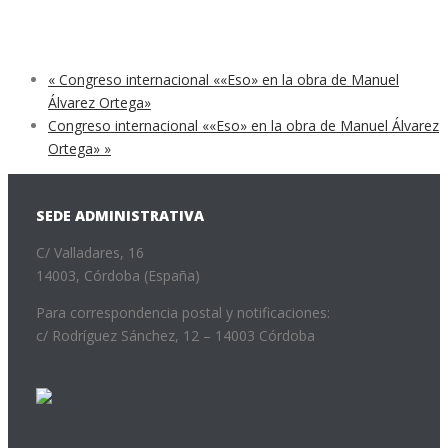
«
Congreso internacional ««Eso» en la obra de Manuel
Álvarez Ortega»
Congreso internacional ««Eso» en la obra de Manuel Álvarez
Ortega»
»
SEDE ADMINISTRATIVA
C/ Valladares, 16
14003, Córdoba (España)
Para correspondencia postal y notificaciones:
c/ Rodríguez Sánchez, 12 – 14003 Córdoba