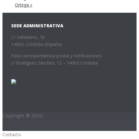
Ortega
»
SEDE ADMINISTRATIVA
C/ Valladares, 16
14003, Córdoba (España)
Para correspondencia postal y notificaciones:
c/ Rodríguez Sánchez, 12 – 14003 Córdoba
Copyright © 2022
Desarrollo:www.hurra.pro
Contacto