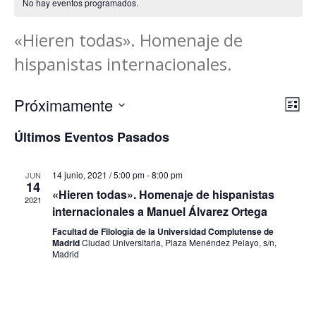
No hay eventos programados.
«Hieren todas». Homenaje de
hispanistas internacionales.
N
N
Próximamente
Lista
Seleccionar
a
a
Últimos Eventos Pasados
fecha.
v
v
14 junio, 2021 / 5:00 pm
-
8:00 pm
JUN
e
e
14
«Hieren todas». Homenaje de hispanistas
2021
g
internacionales a Manuel Álvarez Ortega
g
a
Facultad de Filología de la Universidad Complutense de
a
Madrid
Ciudad Universitaria, Plaza Menéndez Pelayo, s/n,
c
Madrid
c
i
i
ó