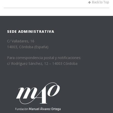
Back to Top
SEDE ADMINISTRATIVA
C/ Valladares, 16
14003, Córdoba (España)
Para correspondencia postal y notificaciones:
c/ Rodríguez Sánchez, 12 – 14003 Córdoba