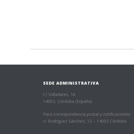
SEDE ADMINISTRATIVA
C/ Valladares, 16
14003, Córdoba (España)
Para correspondencia postal y notificaciones:
c/ Rodríguez Sánchez, 12 – 14003 Córdoba