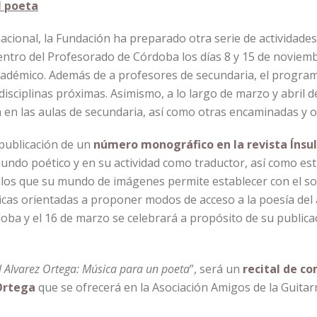
l poeta
acional, la Fundación ha preparado otra serie de actividade
 Centro del Profesorado de Córdoba los días 8 y 15 de noviemb
cadémico. Además de a profesores de secundaria, el programa
 disciplinas próximas. Asimismo, a lo largo de marzo y abril
 en las aulas de secundaria, así como otras encaminadas y o
 publicación de un
número monográfico en la revista Ínsu
undo poético y en su actividad como traductor, así como est
nculos que su mundo de imágenes permite establecer con el 
ficas orientadas a proponer modos de acceso a la poesía del 
oba y el 16 de marzo se celebrará a propósito de su public
 Alvarez Ortega: Música para un poeta
”, será un
recital de c
Ortega
que se ofrecerá en la Asociación Amigos de la Guita