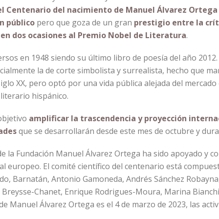
l Centenario del nacimiento de Manuel Álvarez Ortega
n público
pero que goza de un gran
prestigio entre la cr
en dos ocasiones al Premio Nobel de Literatura
.
ersos en 1948 siendo su último libro de poesía del año 2012
ialmente la de corte simbolista y surrealista, hecho que m
lo XX, pero optó por una vida pública alejada del mercado edi
iterario hispánico.
objetivo
amplificar la trascendencia y proyección interna
dades
que se desarrollarán desde este mes de octubre y dur
de la Fundación Manuel Álvarez Ortega ha sido apoyado y c
l europeo. El comité científico del centenario está compuest
rdo, Barnatán, Antonio Gamoneda, Andrés Sánchez Robayna, J
ce Breysse-Chanet, Enrique Rodrigues-Moura, Marina Bianchi
 de Manuel Álvarez Ortega es el 4 de marzo de 2023, las act