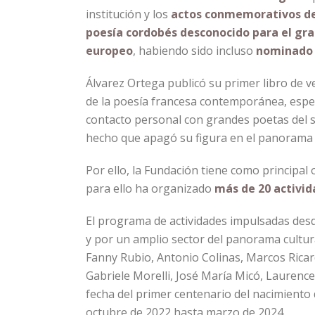
institución y los
actos conmemorativos de
poesía
cordobés
desconocido para el gra
europeo
, habiendo sido incluso
nominado 
Álvarez Ortega publicó su primer libro de v
de la poesía francesa contemporánea, espec
contacto personal con grandes poetas del sig
hecho que apagó su figura en el panorama l
Por ello, la Fundación tiene como principal 
para ello ha organizado
más de 20 activi
El programa de actividades impulsadas des
y por un amplio sector del panorama cultura
Fanny Rubio, Antonio Colinas, Marcos Rica
Gabriele Morelli, José María Micó, Lauren
fecha del primer centenario del nacimiento
octubre de 2022 hasta marzo de 2024.