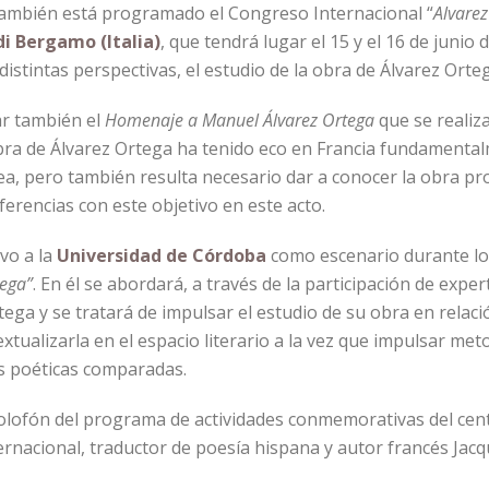
 también está programado el Congreso Internacional “
Alvarez
di Bergamo (Italia)
, que tendrá lugar el 15 y el 16 de junio 
distintas perspectivas, el estudio de la obra de Álvarez Orteg
ar también el
Homenaje a Manuel Álvarez Ortega
que se realiz
 obra de Álvarez Ortega ha tenido eco en Francia fundament
, pero también resulta necesario dar a conocer la obra prop
erencias con este objetivo en este acto.
vo a la
Universidad de Córdoba
como escenario durante los
tega”
. En él se abordará, a través de la participación de ex
tega y se tratará de impulsar el estudio de su obra en relac
xtualizarla en el espacio literario a la vez que impulsar me
las poéticas comparadas.
colofón del programa de actividades conmemorativas del ce
ternacional, traductor de poesía hispana y autor francés Jacq