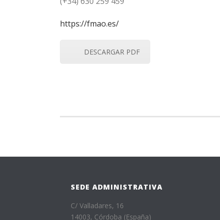
(+34) 630 259 459
https://fmao.es/
DESCARGAR PDF
SEDE ADMINISTRATIVA
C/ Valladares, 16
14003, Córdoba (España)