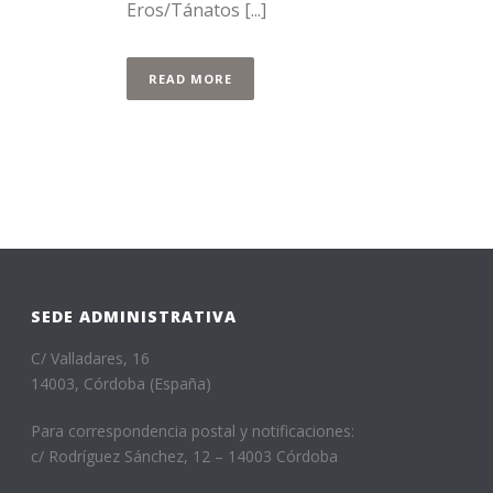
Eros/Tánatos [...]
READ MORE
SEDE ADMINISTRATIVA
C/ Valladares, 16
14003, Córdoba (España)
Para correspondencia postal y notificaciones:
c/ Rodríguez Sánchez, 12 – 14003 Córdoba