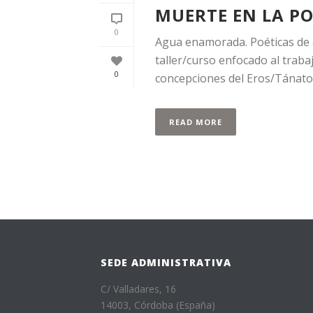
MUERTE EN LA P
0
Agua enamorada. Poéticas de 
taller/curso enfocado al traba
0
concepciones del Eros/Tánatos 
READ MORE
SEDE ADMINISTRATIVA
C/ Valladares, 16
14003, Córdoba (España)