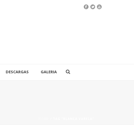
DESCARGAS
GALERIA
HOME
/
TAG “BLANCA VARELA”