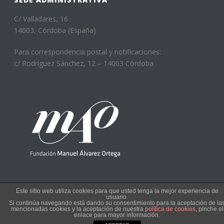
C/ Valladares, 16
14003, Córdoba (España)
Para correspondencia postal y notificaciones:
c/ Rodríguez Sánchez, 12 – 14003 Córdoba
Este sitio web utiliza cookies para que usted tenga la mejor experiencia de
usuario.
Si continúa navegando está dando su consentimiento para la aceptación de la
Copyright © 2022
mencionadas cookies y la aceptación de nuestra
política de cookies
, pinche el
enlace para mayor información.