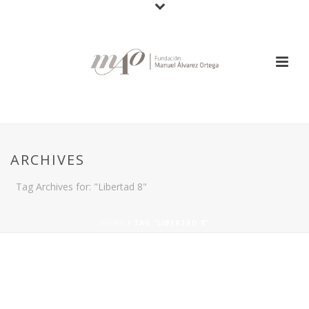
ARCHIVES
Tag Archives for: "Libertad 8"
HOME
/
TAG “LIBERTAD 8”
By
In Posted
22 octubre, 2019
CONCIERTO DEL
CANTAUTOR LUIS