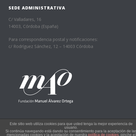
SEDE ADMINISTRATIVA
C/ Valladares, 16
14003, Córdoba (España)
Para correspondencia postal y notificaciones:
c/ Rodríguez Sánchez, 12 – 14003 Córdoba
Este sitio web utiliza cookies para que usted tenga la mejor experiencia de
usuario.
Si continúa navegando está dando su consentimiento para la aceptación de la
Copyright © 2022
mencionadas cookies y la aceptación de nuestra
política de cookies
, pinche el