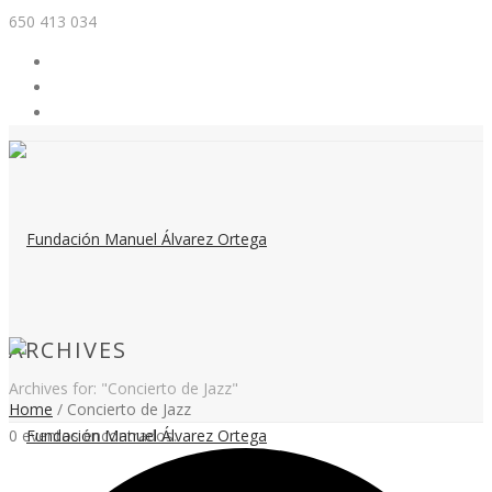
650 413 034
ARCHIVES
Archives for: "Concierto de Jazz"
Home
/
Concierto de Jazz
0 eventos encontrados.